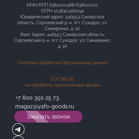
ГРАФИК РАБОТЫ:
ИНН/КПП 6381000488/638101001
ОГРН 1036303162092
EMAIL:
Юридический адрес: 446553 Самарская
АДРЕС:
область, Сергиевский р-н, пгт. Суходол, ул.
Симиренко, д. 1А
magaz@yafo-goods.ru
Факт. Адрес: 446553 Самарская область,
8 (927) 701-63-75
Сергиевский р-н, пгт. Суходол, ул. Симиренко,
Ежедневно: 10-00 до 20-45
д. 1А
Политика обработки персональных данных
СОГЛАСИЕ
на обработку персональных данных
+7 800 350 25 73
magaz@yafo-goods.ru
Заказать звонок