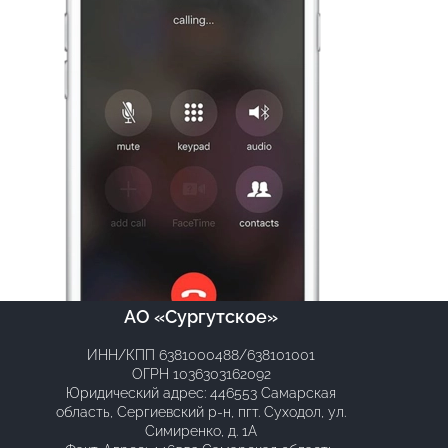
АО «Сургутское»
8-927-701-63-75
ИНН/КПП 6381000488/638101001
ОГРН 1036303162092
ТЕЛЕФОН:
Юридический адрес: 446553 Самарская
ГРАФИК РАБОТЫ:
область, Сергиевский р-н, пгт. Суходол, ул.
Симиренко, д. 1А
EMAIL: